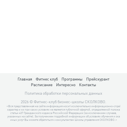
Главная
Фитнес клуб
Программы
Прейскурант
Расписание
Интересно
Контакты
Политика обработки персональных данных
2026 © Фитнес-клуб бизнес-школы СКОЛКОВО.
«Вся представленная на сайте информация носит исключительно информационно-спраї
характер и ни при каких условиях не является публичной офертой, определяемой положа
статьи 437 Гражданского кодекса Российской Федерации (за исключением случаев,
указанных на сайте). За получением подробной информации об условиях обучения и ока
иных услуг Вы можете обратиться к консультантам Школы управления СКОЛКОВО.»