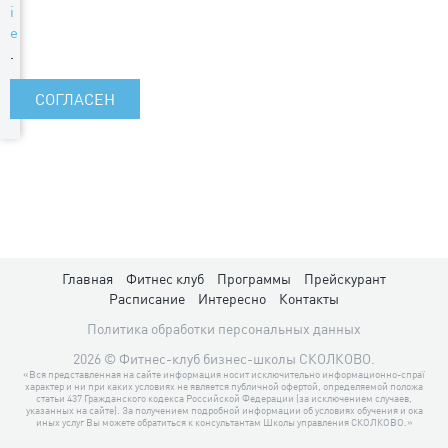
i
e
.
СОГЛАСЕН
Главная
Фитнес клуб
Программы
Прейскурант
Расписание
Интересно
Контакты
Политика обработки персональных данных
2026 © Фитнес-клуб бизнес-школы СКОЛКОВО.
«Вся представленная на сайте информация носит исключительно информационно-спраї
характер и ни при каких условиях не является публичной офертой, определяемой положа
статьи 437 Гражданского кодекса Российской Федерации (за исключением случаев,
указанных на сайте). За получением подробной информации об условиях обучения и ока
иных услуг Вы можете обратиться к консультантам Школы управления СКОЛКОВО.»