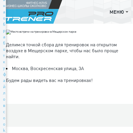
н
а
МЕНЮ
о
б
р
а
б
Делимся точкой сбора для тренировок на открытом
о
воздухе в Мещерском парке, чтобы нас было проще
т
найти.
к
у
Москва, Воскресенская улица, 3А
ф
Будем рады видеть вас на тренировках!
а
й
л
о
в
c
o
o
k