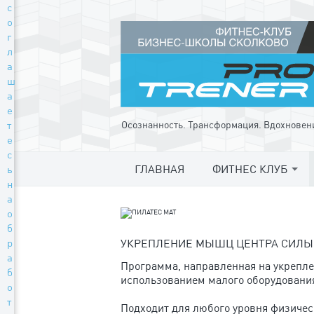
с
о
г
л
а
ш
а
е
т
Осознанность. Трансформация. Вдохновен
е
с
ГЛАВНАЯ
ФИТНЕС КЛУБ
ь
н
а
о
б
р
УКРЕПЛЕНИЕ МЫШЦ ЦЕНТРА СИЛЫ
а
Программа, направленная на укрепле
б
использованием малого оборудования 
о
т
Подходит для любого уровня физичес