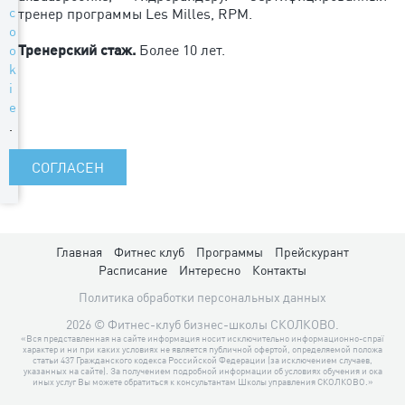
c
тренер программы Les Milles, RPM.
o
Тренерский стаж.
Более 10 лет.
o
k
i
e
.
СОГЛАСЕН
Главная
Фитнес клуб
Программы
Прейскурант
Расписание
Интересно
Контакты
Политика обработки персональных данных
2026 © Фитнес-клуб бизнес-школы СКОЛКОВО.
«Вся представленная на сайте информация носит исключительно информационно-спраї
характер и ни при каких условиях не является публичной офертой, определяемой положа
статьи 437 Гражданского кодекса Российской Федерации (за исключением случаев,
указанных на сайте). За получением подробной информации об условиях обучения и ока
иных услуг Вы можете обратиться к консультантам Школы управления СКОЛКОВО.»