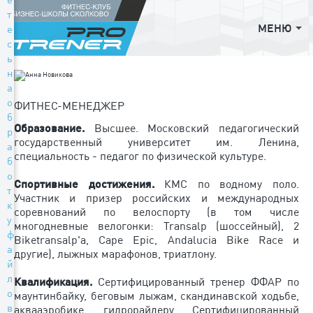
т
МЕНЮ
е
с
ь
н
а
о
ФИТНЕС-МЕНЕДЖЕР
б
Образование.
Высшее. Московский педагогический
р
государственный университет им. Ленина,
а
специальность - педагог по физической культуре.
б
о
Спортивные достижения.
КМС по водному поло.
т
Участник и призер российских и международных
к
соревнований по велоспорту (в том числе
у
многодневные велогонки: Transalp (шоссейный), 2
ф
Biketransalp'a, Cape Epic, Andalucia Bike Race и
а
другие), лыжных марафонов, триатлону.
й
л
Квалификация.
Сертифицированный тренер ФФАР по
о
маунтинбайку, беговым лыжам, скандинавской ходьбе,
в
аквааэробике, гидрорайдеру. Сертифицированный